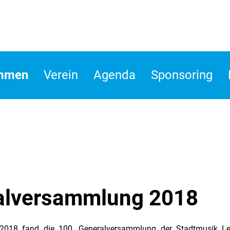
ommen
Verein
Agenda
Sponsoring
alversammlung 2018
2018 fand die 100. Generalversammlung der Stadtmusik Len